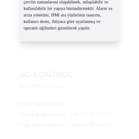
çevrim zamanlarına ulaşabilmek, anlaşılabilir ve 
kullanılabilir bir yapıya büründürmektir. Alarm ve 
arıza yönetimi, HMI ara yüzlerinin tasarımı, 
kullanıcı dostu, ihtiyaca göre uyarlanmış ve 
operatör eğilimleri gözetilerek yapılır.
AG KONTROL
Engineering Company
info @ agkontrol.com
Finans  &  Muhasebe  : +90 505 397 93 78
+90 533 339 95 27
Proje & Teknik destek : 